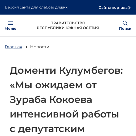
Перейти
Версия сайта для слабовидящих
Сайты портала
к
основному
Open
Show
ПРАВИТЕЛЬСТВО
содержанию
РЕСПУБЛИКИ ЮЖНАЯ ОСЕТИЯ
Меню
Поиск
Главная
Новости
Доменти Кулумбегов:
«Мы ожидаем от
Зураба Кокоева
интенсивной работы
с депутатским