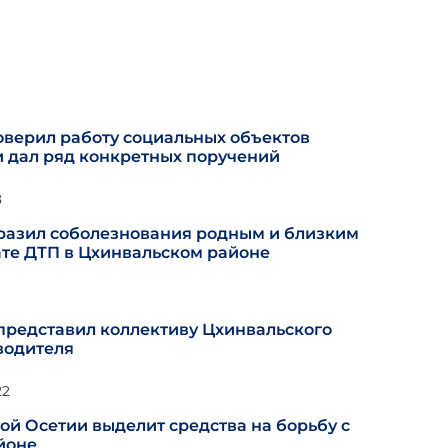
верил работу социальных объектов
и дал ряд конкретных поручений
8
разил соболезнования родным и близким
ате ДТП в Цхинвальском районе
представил коллективу Цхинвальского
водителя
22
й Осетии выделит средства на борьбу с
айоне