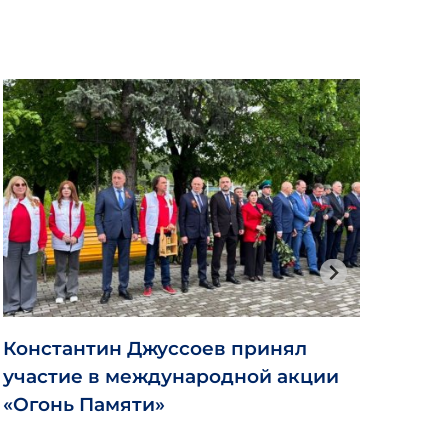
Константин Джуссоев принял
Раб
участие в международной акции
эко
«Огонь Памяти»
Мак
Осе