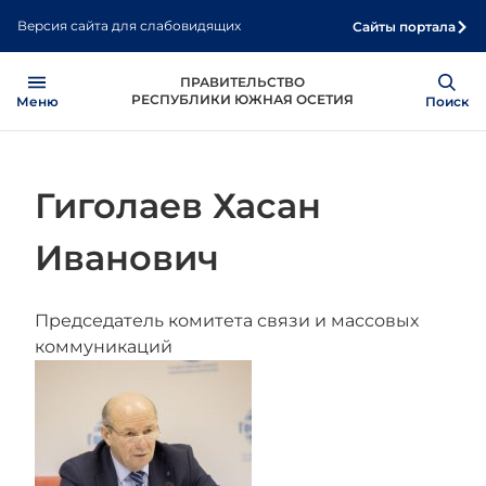
Перейти
Версия сайта для слабовидящих
Сайты портала
к
основному
Open
Show
ПРАВИТЕЛЬСТВО
содержанию
РЕСПУБЛИКИ ЮЖНАЯ ОСЕТИЯ
Меню
Поиск
Гиголаев Хасан
Иванович
Председатель комитета связи и массовых
коммуникаций