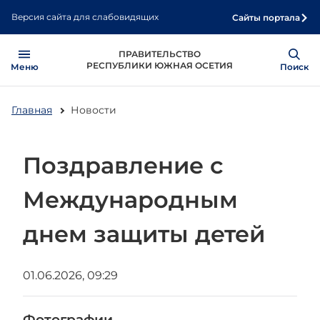
Перейти
Версия сайта для слабовидящих
Сайты портала
к
основному
Open
Show
ПРАВИТЕЛЬСТВО
содержанию
РЕСПУБЛИКИ ЮЖНАЯ ОСЕТИЯ
Меню
Поиск
Главная
Новости
Поздравление с
Международным
днем защиты детей
01.06.2026, 09:29
Фотографии