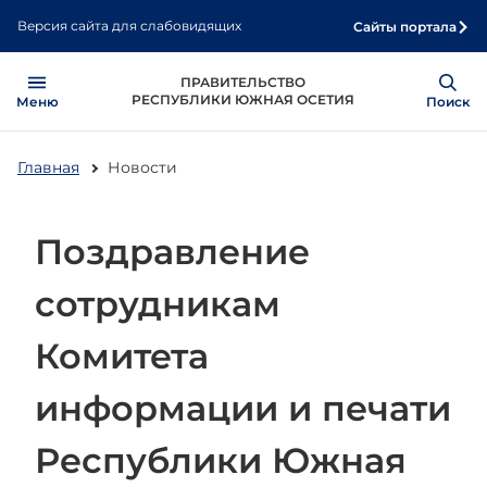
Перейти
Версия сайта для слабовидящих
Сайты портала
к
основному
Open
Show
ПРАВИТЕЛЬСТВО
содержанию
РЕСПУБЛИКИ ЮЖНАЯ ОСЕТИЯ
Меню
Поиск
Главная
Новости
Поздравление
сотрудникам
Комитета
информации и печати
Республики Южная