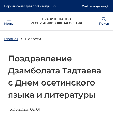
Перейти
Версия сайта для слабовидящих
Сайты портала
к
основному
Open
Show
ПРАВИТЕЛЬСТВО
содержанию
РЕСПУБЛИКИ ЮЖНАЯ ОСЕТИЯ
Меню
Поиск
Главная
Новости
Поздравление
Дзамболата Тадтаева
с Днем осетинского
языка и литературы
15.05.2026, 09:01