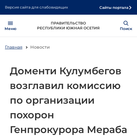
Перейти
Версия сайта для слабовидящих
Сайты портала
к
основному
Open
Show
ПРАВИТЕЛЬСТВО
содержанию
РЕСПУБЛИКИ ЮЖНАЯ ОСЕТИЯ
Меню
Поиск
Главная
Новости
Доменти Кулумбегов
возглавил комиссию
по организации
похорон
Генпрокурора Мераба